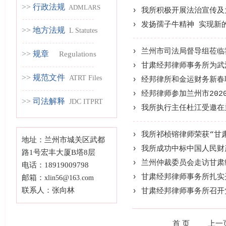
>>
行政法规
ADMLARS
› 我所积极开展法治宣传
------------------------
› 发扬孺子牛精神 实现新
>>
地方法规
L Statutes
--------------------------
------------------------
› 兰州市司法局督导组莅
>>
规章
Regulations
› 甘肃经邦律师事务所为
------------------------
>>
规范文件
ATRT Files
› 经邦律所和金运财务新
------------------------
› 经邦律师参加兰州市20
>>
司法解释
JDC ITPRT
› 我所执行主任杜江受邀
--------------------------
› 我所祁桢镕律师荣获“甘
地址：兰州市城关区武都
› 我所成功中标中国人民财产
路1号宏丰大厦B塔8层
› 兰州仲裁委员会走访甘
电话：18919009798
› 甘肃经邦律师事务所扎实
邮箱：
xlin56@163.com
联系人：张向林
› 甘肃经邦律师事务所召
首 页
上一