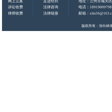
网上立案
走进经邦
地址：兰州市城关区
诉讼收费
法律咨询
电话：18919009798
律师收费
法律链接
邮箱：xlin56@163.
版权所有：张向林律师 Copy