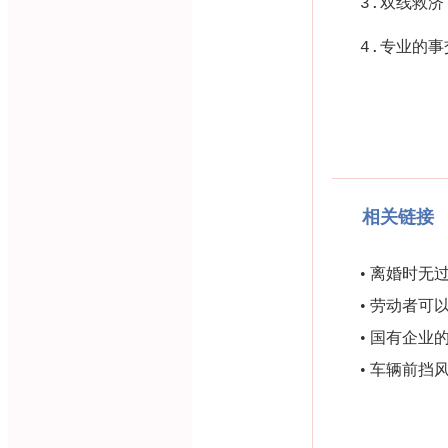
3.
双线救济
4.
专业的事
相关链接
•
离婚时无
•
劳动者可
•
国有企业
•
车辆前挡